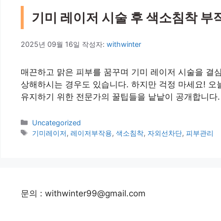
기미 레이저 시술 후 색소침착 부작
2025년 09월 16일
작성자:
withwinter
매끈하고 맑은 피부를 꿈꾸며 기미 레이저 시술을 결심
상해하시는 경우도 있습니다. 하지만 걱정 마세요! 오
유지하기 위한 전문가의 꿀팁들을 낱낱이 공개합니다. 
카
Uncategorized
테
태
기미레이저
,
레이저부작용
,
색소침착
,
자외선차단
,
피부관리
고
그
리
문의 : withwinter99@gmail.com