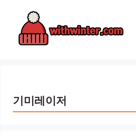
컨
텐
츠
로
건
너
뛰
기
기미레이저