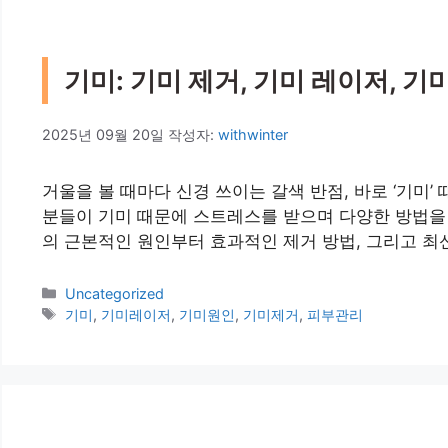
기미: 기미 제거, 기미 레이저, 기미
2025년 09월 20일
작성자:
withwinter
거울을 볼 때마다 신경 쓰이는 갈색 반점, 바로 ‘기미
분들이 기미 때문에 스트레스를 받으며 다양한 방법을 
의 근본적인 원인부터 효과적인 제거 방법, 그리고 최
카
Uncategorized
테
태
기미
,
기미레이저
,
기미원인
,
기미제거
,
피부관리
고
그
리