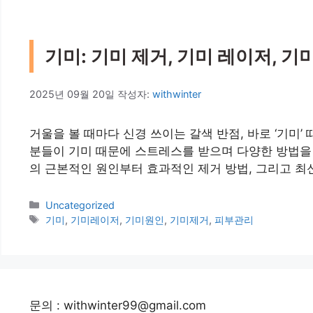
기미: 기미 제거, 기미 레이저, 기미
2025년 09월 20일
작성자:
withwinter
거울을 볼 때마다 신경 쓰이는 갈색 반점, 바로 ‘기미
분들이 기미 때문에 스트레스를 받으며 다양한 방법을 
의 근본적인 원인부터 효과적인 제거 방법, 그리고 최
카
Uncategorized
테
태
기미
,
기미레이저
,
기미원인
,
기미제거
,
피부관리
고
그
리
문의 : withwinter99@gmail.com