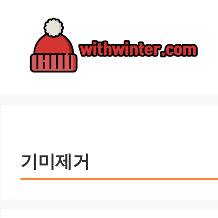
컨
텐
츠
로
건
너
뛰
기
기미제거