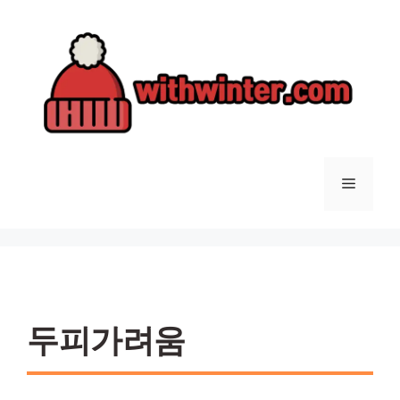
컨
텐
츠
로
건
너
뛰
기
메
뉴
두피가려움