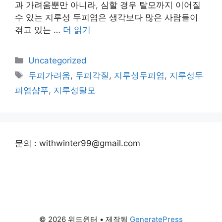
과 가려움뿐만 아니라, 심할 경우 탈모까지 이어질
수 있는 지루성 두피염은 생각보다 많은 사람들이
겪고 있는 …
더 읽기
카
Uncategorized
테
태
두피가려움
,
두피각질
,
지루성두피염
,
지루성두
고
그
피염샴푸
,
지루성탈모
리
문의 : withwinter99@gmail.com
© 2026 위드윈터
• 제작됨
GeneratePress