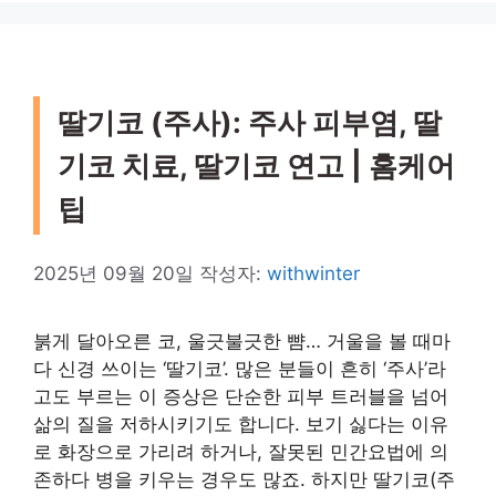
딸기코 (주사): 주사 피부염, 딸
기코 치료, 딸기코 연고 | 홈케어
팁
2025년 09월 20일
작성자:
withwinter
붉게 달아오른 코, 울긋불긋한 뺨… 거울을 볼 때마
다 신경 쓰이는 ‘딸기코’. 많은 분들이 흔히 ‘주사’라
고도 부르는 이 증상은 단순한 피부 트러블을 넘어
삶의 질을 저하시키기도 합니다. 보기 싫다는 이유
로 화장으로 가리려 하거나, 잘못된 민간요법에 의
존하다 병을 키우는 경우도 많죠. 하지만 딸기코(주