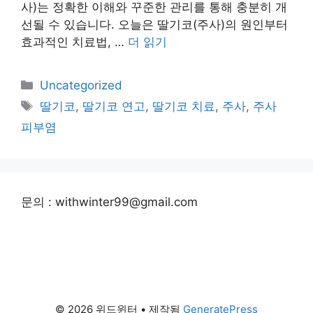
사)는 정확한 이해와 꾸준한 관리를 통해 충분히 개
선될 수 있습니다. 오늘은 딸기코(주사)의 원인부터
효과적인 치료법, …
더 읽기
카
Uncategorized
테
태
딸기코
,
딸기코 연고
,
딸기코 치료
,
주사
,
주사
고
그
피부염
리
문의 : withwinter99@gmail.com
© 2026 위드윈터
• 제작됨
GeneratePress