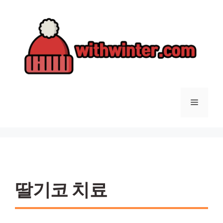
컨
텐
츠
로
건
너
뛰
기
메
뉴
딸기코 치료