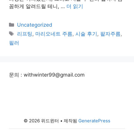
꼼하게 알려드릴 테니, …
더 읽기
카
Uncategorized
테
태
리프팅
,
마리오네트 주름
,
시술 후기
,
팔자주름
,
고
그
필러
리
문의 : withwinter99@gmail.com
© 2026 위드윈터
• 제작됨
GeneratePress