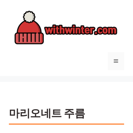
컨
텐
츠
로
건
너
뛰
기
메
뉴
마리오네트 주름