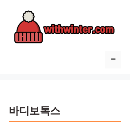
컨
텐
츠
로
건
너
뛰
기
메
뉴
바디보톡스