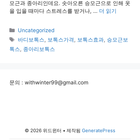
모근과 종아리인데요. 솟아오른 승모근으로 인해 옷
을 입을 때마다 스트레스를 받거나, …
더 읽기
카
Uncategorized
테
태
바디보톡스
,
보톡스가격
,
보톡스효과
,
승모근보
고
그
톡스
,
종아리보톡스
리
문의 : withwinter99@gmail.com
© 2026 위드윈터
• 제작됨
GeneratePress