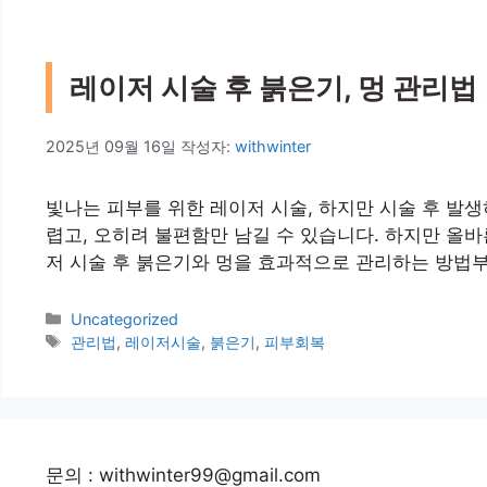
레이저 시술 후 붉은기, 멍 관리법 |
2025년 09월 16일
작성자:
withwinter
빛나는 피부를 위한 레이저 시술, 하지만 시술 후 발
렵고, 오히려 불편함만 남길 수 있습니다. 하지만 올
저 시술 후 붉은기와 멍을 효과적으로 관리하는 방법
카
Uncategorized
테
태
관리법
,
레이저시술
,
붉은기
,
피부회복
고
그
리
문의 : withwinter99@gmail.com