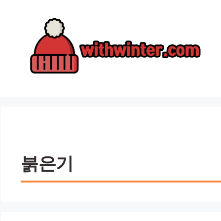
컨
텐
츠
로
건
너
뛰
기
붉은기