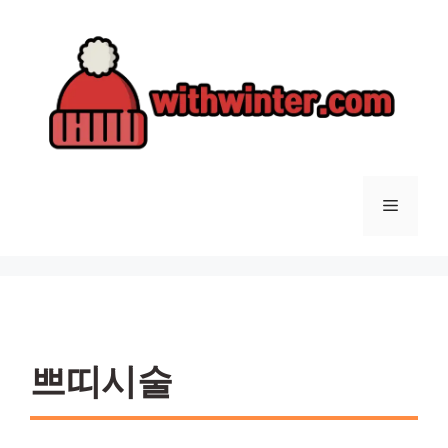
컨
텐
츠
로
건
너
뛰
기
메
뉴
쁘띠시술