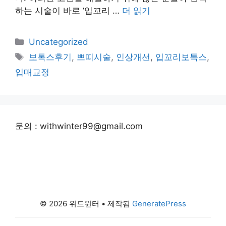
하는 시술이 바로 ‘입꼬리 …
더 읽기
카
Uncategorized
테
태
보톡스후기
,
쁘띠시술
,
인상개선
,
입꼬리보톡스
,
고
그
입매교정
리
문의 : withwinter99@gmail.com
© 2026 위드윈터
• 제작됨
GeneratePress