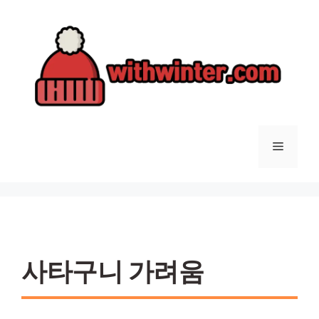
컨
텐
츠
로
건
너
뛰
기
메
뉴
사타구니 가려움