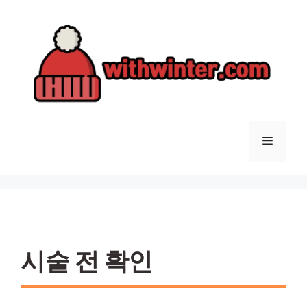
컨
텐
츠
로
건
너
뛰
기
메
뉴
시술 전 확인