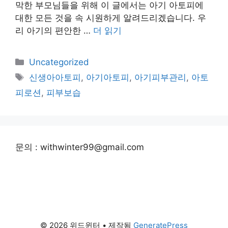
막한 부모님들을 위해 이 글에서는 아기 아토피에
대한 모든 것을 속 시원하게 알려드리겠습니다. 우
리 아기의 편안한 …
더 읽기
카
Uncategorized
테
태
신생아아토피
,
아기아토피
,
아기피부관리
,
아토
고
그
피로션
,
피부보습
리
문의 : withwinter99@gmail.com
© 2026 위드윈터
• 제작됨
GeneratePress