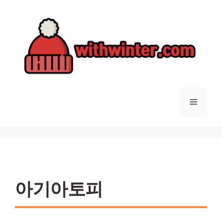
컨
텐
츠
로
건
너
뛰
기
메
뉴
아기아토피