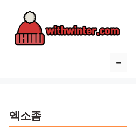
컨
텐
츠
로
건
너
뛰
기
메
뉴
엑소좀