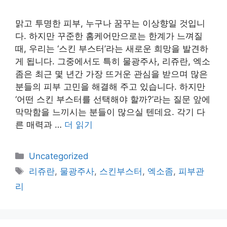
맑고 투명한 피부, 누구나 꿈꾸는 이상향일 것입니
다. 하지만 꾸준한 홈케어만으로는 한계가 느껴질
때, 우리는 ‘스킨 부스터’라는 새로운 희망을 발견하
게 됩니다. 그중에서도 특히 물광주사, 리쥬란, 엑소
좀은 최근 몇 년간 가장 뜨거운 관심을 받으며 많은
분들의 피부 고민을 해결해 주고 있습니다. 하지만
‘어떤 스킨 부스터를 선택해야 할까?’라는 질문 앞에
막막함을 느끼시는 분들이 많으실 텐데요. 각기 다
른 매력과 …
더 읽기
카
Uncategorized
테
태
리쥬란
,
물광주사
,
스킨부스터
,
엑소좀
,
피부관
고
그
리
리