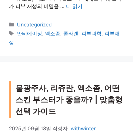
가 피부 재생의 비밀을 …
더 읽기
카
Uncategorized
테
태
안티에이징
,
엑소좀
,
콜라겐
,
피부과학
,
피부재
고
그
생
리
물광주사, 리쥬란, 엑소좀, 어떤
스킨 부스터가 좋을까? | 맞춤형
선택 가이드
2025년 09월 18일
작성자:
withwinter