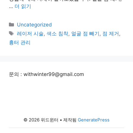
…
더 읽기
카
Uncategorized
테
태
레이저 시술
,
색소 침착
,
얼굴 점 빼기
,
점 제거
,
고
그
흉터 관리
리
문의 : withwinter99@gmail.com
© 2026 위드윈터
• 제작됨
GeneratePress