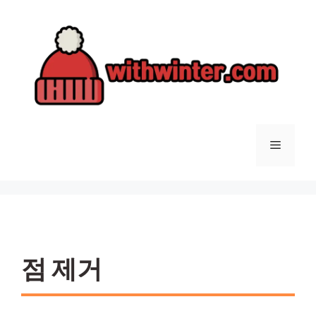
컨
텐
츠
로
건
너
뛰
기
메
뉴
점 제거