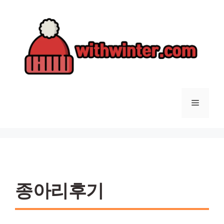
컨
텐
츠
로
건
너
뛰
기
메
뉴
종아리후기