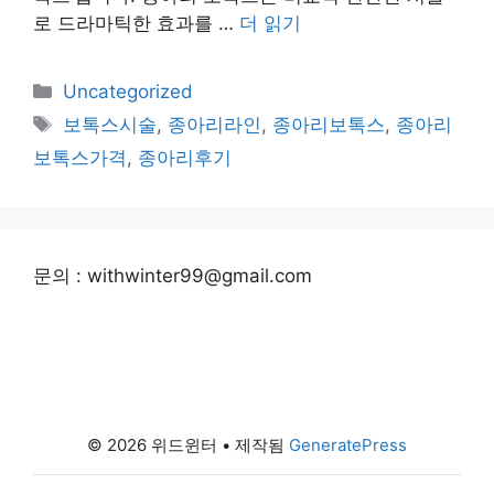
로 드라마틱한 효과를 …
더 읽기
카
Uncategorized
테
태
보톡스시술
,
종아리라인
,
종아리보톡스
,
종아리
고
그
보톡스가격
,
종아리후기
리
문의 : withwinter99@gmail.com
© 2026 위드윈터
• 제작됨
GeneratePress