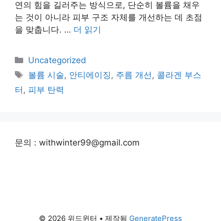
연의 힘을 길러주는 방식으로, 단순히 볼륨을 채우
는 것이 아니라 피부 구조 자체를 개선하는 데 초점
을 맞춥니다. …
더 읽기
카
Uncategorized
테
태
볼륨 시술
,
안티에이징
,
주름 개선
,
콜라겐 부스
고
그
터
,
피부 탄력
리
문의 : withwinter99@gmail.com
© 2026 위드윈터
• 제작됨
GeneratePress