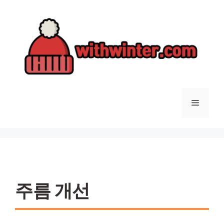
컨
텐
츠
로
건
너
뛰
기
메
뉴
주름 개선