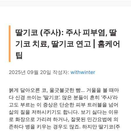
딸기코 (주사): 주사 피부염, 딸
기코 치료, 딸기코 연고 | 홈케어
팁
2025년 09월 20일
작성자:
withwinter
붉게 달아오른 코, 울긋불긋한 뺨… 거울을 볼 때마
다 신경 쓰이는 ‘딸기코’. 많은 분들이 흔히 ‘주사’라
고도 부르는 이 증상은 단순한 피부 트러블을 넘어
삶의 질을 저하시키기도 합니다. 보기 싫다는 이유
로 화장으로 가리려 하거나, 잘못된 민간요법에 의
존하다 병을 키우는 경우도 많죠. 하지만 딸기코(주