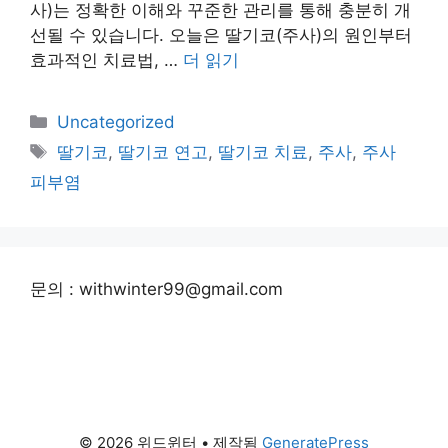
사)는 정확한 이해와 꾸준한 관리를 통해 충분히 개
선될 수 있습니다. 오늘은 딸기코(주사)의 원인부터
효과적인 치료법, …
더 읽기
카
Uncategorized
테
태
딸기코
,
딸기코 연고
,
딸기코 치료
,
주사
,
주사
고
그
피부염
리
문의 : withwinter99@gmail.com
© 2026 위드윈터
• 제작됨
GeneratePress