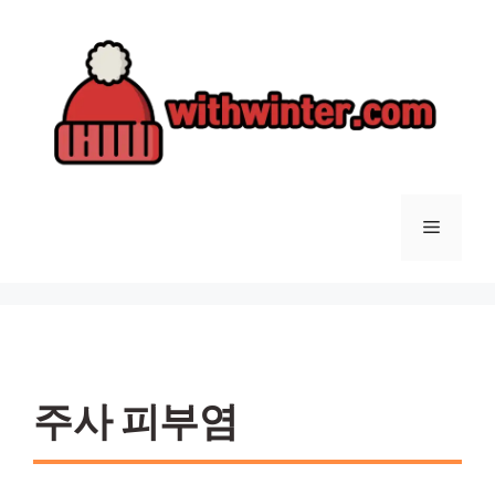
컨
텐
츠
로
건
너
뛰
기
메
뉴
주사 피부염