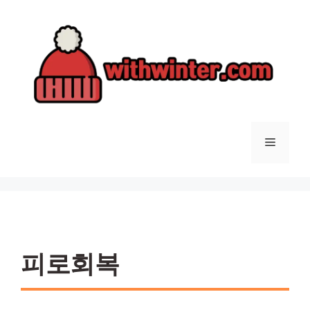
컨
텐
츠
로
건
너
뛰
기
메
뉴
피로회복