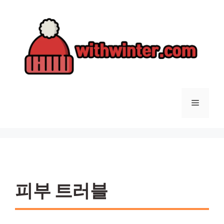
컨
텐
츠
로
건
너
뛰
기
메
뉴
피부 트러블