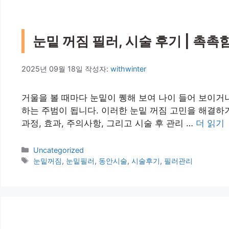
눈밑 꺼짐 필러, 시술 후기 | 촉촉
2025년 09월 18일
작성자:
withwinter
거울을 볼 때마다 눈밑이 퀭해 보여 나이 들어 보이거
하는 주범이 됩니다. 이러한 눈밑 꺼짐 고민을 해결하기
과정, 효과, 주의사항, 그리고 시술 후 관리 …
더 읽기
카
Uncategorized
테
태
눈밑꺼짐
,
눈밑필러
,
동안시술
,
시술후기
,
필러관리
고
그
리