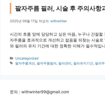
팔자주름 필러, 시술 후 주의사항과
2025년 09월 17일
작성자:
withwinter
시간의 흐름 앞에 당당하고 싶은 마음, 누구나 간절할
자주름을 효과적으로 개선하고 젊음을 되찾는 시술로 ‘
와 필러의 유지 기간에 대한 정확한 이해가 필수적입니
카
Uncategorized
테
태
팔자주름개선
,
팔자주름필러
,
필러관리
,
필러유지기간
,
필러주
고
그
리
문의 : withwinter99@gmail.com