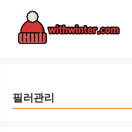
컨
텐
츠
로
건
너
뛰
기
필러관리