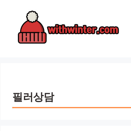
컨
텐
츠
로
건
너
뛰
기
필러상담