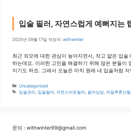
입술 필러, 자연스럽게 예뻐지는 팁
2025년 09월 17일
작성자:
withwinter
최근 외모에 대한 관심이 높아지면서, 작고 얇은 입술
하는데요. 이러한 고민을 해결하기 위해 많은 분들이 입
지기도 하죠. 그래서 오늘은 마치 원래 내 입술처럼 
카
Uncategorized
테
태
입술관리
,
입술필러
,
자연스러운필러
,
필러상담
,
히알루론산필
고
그
리
문의 : withwinter99@gmail.com