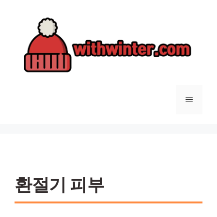
컨
텐
츠
로
건
너
뛰
기
메
뉴
환절기 피부